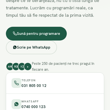
despre ce te deranjează, nu cu o listă lungă de
tratamente. Lucrăm cu programări reale, ca
timpul tău să fie respectat de la prima vizită.
Sună pentru programare
Scrie pe WhatsApp
Peste 250 de pacienți ne trec pragul în
AM
RD
IC
+
fiecare an.
TELEFON
031 805 00 12
WHATSAPP
0740 000 123