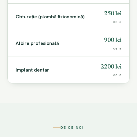
250 lei
Obturație (plombă fizionomică)
de la
900 lei
Albire profesională
de la
2200 lei
Implant dentar
de la
DE CE NOI