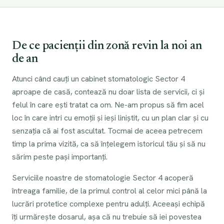
măsură ce avansează lucrarea. Discutăm detaliile încă de
la planul inițial.
De ce pacienții din zonă revin la noi an
de an
Atunci când cauți un cabinet stomatologic Sector 4
aproape de casă, contează nu doar lista de servicii, ci și
felul în care ești tratat ca om. Ne-am propus să fim acel
loc în care intri cu emoții și ieși liniștit, cu un plan clar și cu
senzația că ai fost ascultat. Tocmai de aceea petrecem
timp la prima vizită, ca să înțelegem istoricul tău și să nu
sărim peste pași importanți.
Serviciile noastre de stomatologie Sector 4 acoperă
întreaga familie, de la primul control al celor mici până la
lucrări protetice complexe pentru adulți. Aceeași echipă
îți urmărește dosarul, așa că nu trebuie să iei povestea